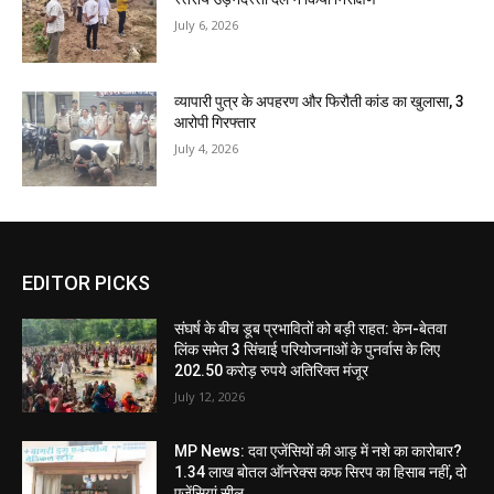
July 6, 2026
व्यापारी पुत्र के अपहरण और फिरौती कांड का खुलासा, 3
आरोपी गिरफ्तार
July 4, 2026
EDITOR PICKS
संघर्ष के बीच डूब प्रभावितों को बड़ी राहत: केन-बेतवा
लिंक समेत 3 सिंचाई परियोजनाओं के पुनर्वास के लिए
202.50 करोड़ रुपये अतिरिक्त मंजूर
July 12, 2026
MP News: दवा एजेंसियों की आड़ में नशे का कारोबार?
1.34 लाख बोतल ऑनरेक्स कफ सिरप का हिसाब नहीं, दो
एजेंसियां सील