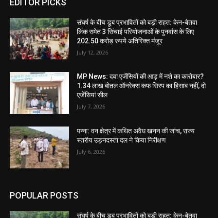
EDITOR PICKS
संघर्ष के बीच डूब प्रभावितों को बड़ी राहत: केन-बेतवा
लिंक समेत 3 सिंचाई परियोजनाओं के पुनर्वास के लिए
202.50 करोड़ रुपये अतिरिक्त मंजूर
July 12, 2026
MP News: दवा एजेंसियों की आड़ में नशे का कारोबार?
1.34 लाख बोतल ऑनरेक्स कफ सिरप का हिसाब नहीं, दो
एजेंसियां सील
July 7, 2026
पन्ना: वन क्षेत्र में कथित अवैध खनन की जांच, राज्य
स्तरीय उड़नदस्ता दल ने किया निरीक्षण
July 6, 2026
POPULAR POSTS
संघर्ष के बीच डूब प्रभावितों को बड़ी राहत: केन-बेतवा