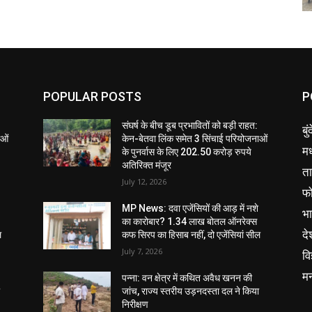
POPULAR POSTS
P
संघर्ष के बीच डूब प्रभावितों को बड़ी राहत:
बु
ाओं
केन-बेतवा लिंक समेत 3 सिंचाई परियोजनाओं
मध
के पुनर्वास के लिए 202.50 करोड़ रुपये
अतिरिक्त मंजूर
ता
July 12, 2026
फ
MP News: दवा एजेंसियों की आड़ में नशे
भ
का कारोबार? 1.34 लाख बोतल ऑनरेक्स
दे
ल
कफ सिरप का हिसाब नहीं, दो एजेंसियां सील
July 7, 2026
वि
म
पन्ना: वन क्षेत्र में कथित अवैध खनन की
ा
जांच, राज्य स्तरीय उड़नदस्ता दल ने किया
निरीक्षण