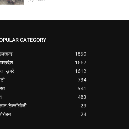
OPULAR CATEGORY
ंदेलखण्ड
1850
्यप्रदेश
1667
जा ख़बरें
1612
ोटो
734
ारत
541
श
483
ज्ञान-टेक्नॉलॉजी
29
नोरंजन
24