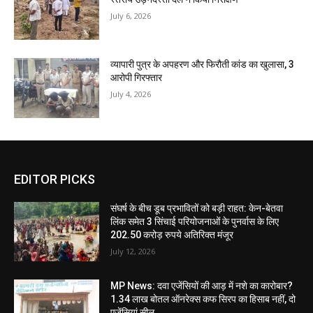
July 6, 2026
व्यापारी पुत्र के अपहरण और फिरौती कांड का खुलासा, 3
आरोपी गिरफ्तार
July 4, 2026
EDITOR PICKS
संघर्ष के बीच डूब प्रभावितों को बड़ी राहत: केन-बेतवा
लिंक समेत 3 सिंचाई परियोजनाओं के पुनर्वास के लिए
202.50 करोड़ रुपये अतिरिक्त मंजूर
July 12, 2026
MP News: दवा एजेंसियों की आड़ में नशे का कारोबार?
1.34 लाख बोतल ऑनरेक्स कफ सिरप का हिसाब नहीं, दो
एजेंसियां सील