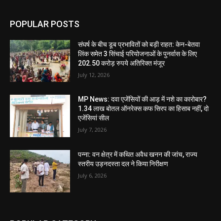
POPULAR POSTS
संघर्ष के बीच डूब प्रभावितों को बड़ी राहत: केन-बेतवा
लिंक समेत 3 सिंचाई परियोजनाओं के पुनर्वास के लिए
202.50 करोड़ रुपये अतिरिक्त मंजूर
July 12, 2026
MP News: दवा एजेंसियों की आड़ में नशे का कारोबार?
1.34 लाख बोतल ऑनरेक्स कफ सिरप का हिसाब नहीं, दो
एजेंसियां सील
July 7, 2026
पन्ना: वन क्षेत्र में कथित अवैध खनन की जांच, राज्य
स्तरीय उड़नदस्ता दल ने किया निरीक्षण
July 6, 2026