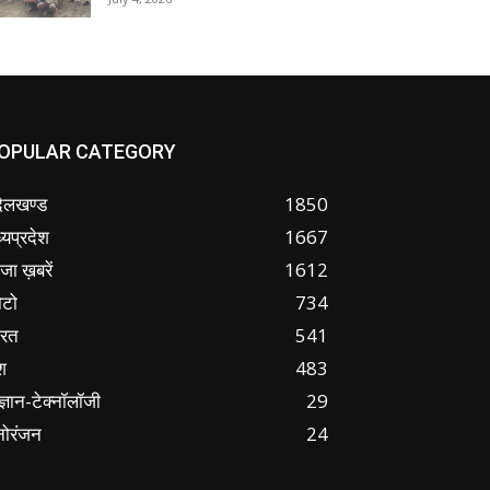
OPULAR CATEGORY
ंदेलखण्ड
1850
्यप्रदेश
1667
जा ख़बरें
1612
ोटो
734
ारत
541
श
483
ज्ञान-टेक्नॉलॉजी
29
नोरंजन
24