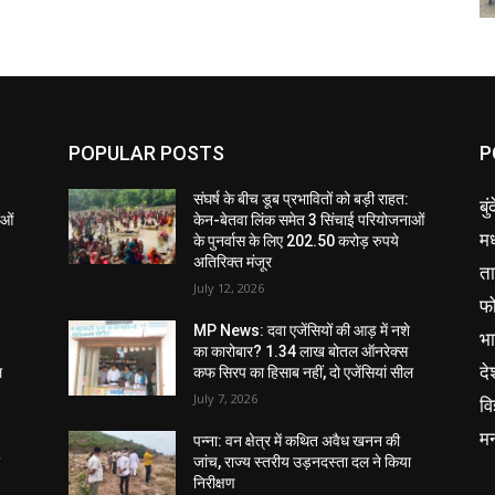
POPULAR POSTS
P
संघर्ष के बीच डूब प्रभावितों को बड़ी राहत:
बु
ाओं
केन-बेतवा लिंक समेत 3 सिंचाई परियोजनाओं
मध
के पुनर्वास के लिए 202.50 करोड़ रुपये
अतिरिक्त मंजूर
ता
July 12, 2026
फ
MP News: दवा एजेंसियों की आड़ में नशे
भ
का कारोबार? 1.34 लाख बोतल ऑनरेक्स
दे
ल
कफ सिरप का हिसाब नहीं, दो एजेंसियां सील
July 7, 2026
वि
म
पन्ना: वन क्षेत्र में कथित अवैध खनन की
ा
जांच, राज्य स्तरीय उड़नदस्ता दल ने किया
निरीक्षण