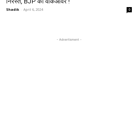
निरस्त, BJP को वॉकओवर !
Shadik
-
April 6, 2024
0
- Advertisment -