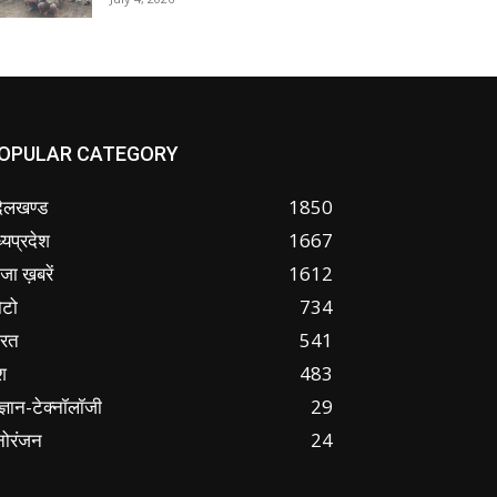
OPULAR CATEGORY
ंदेलखण्ड
1850
्यप्रदेश
1667
जा ख़बरें
1612
ोटो
734
ारत
541
श
483
ज्ञान-टेक्नॉलॉजी
29
नोरंजन
24