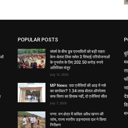
POPULAR POSTS
P
संघर्ष के बीच डूब प्रभावितों को बड़ी राहत:
बु
ाओं
केन-बेतवा लिंक समेत 3 सिंचाई परियोजनाओं
मध
के पुनर्वास के लिए 202.50 करोड़ रुपये
अतिरिक्त मंजूर
ता
July 12, 2026
फ
MP News: दवा एजेंसियों की आड़ में नशे
भ
का कारोबार? 1.34 लाख बोतल ऑनरेक्स
दे
ल
कफ सिरप का हिसाब नहीं, दो एजेंसियां सील
July 7, 2026
वि
म
पन्ना: वन क्षेत्र में कथित अवैध खनन की
ा
जांच, राज्य स्तरीय उड़नदस्ता दल ने किया
निरीक्षण