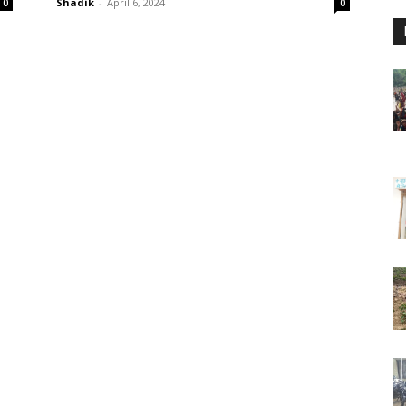
Shadik
-
April 6, 2024
0
0