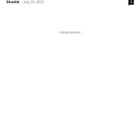
Shadik
-
July 20, 2022
0
- Advertisment -