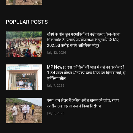
POPULAR POSTS
संघर्ष के बीच डूब प्रभावितों को बड़ी राहत: केन-बेतवा
लिंक समेत 3 सिंचाई परियोजनाओं के पुनर्वास के लिए
202.50 करोड़ रुपये अतिरिक्त मंजूर
July 12, 2026
MP News: दवा एजेंसियों की आड़ में नशे का कारोबार?
1.34 लाख बोतल ऑनरेक्स कफ सिरप का हिसाब नहीं, दो
एजेंसियां सील
July 7, 2026
पन्ना: वन क्षेत्र में कथित अवैध खनन की जांच, राज्य
स्तरीय उड़नदस्ता दल ने किया निरीक्षण
July 6, 2026