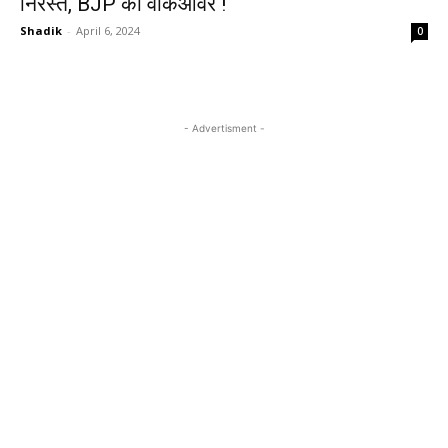
निरस्त, BJP को वॉकओवर !
Shadik
-
April 6, 2024
0
- Advertisment -