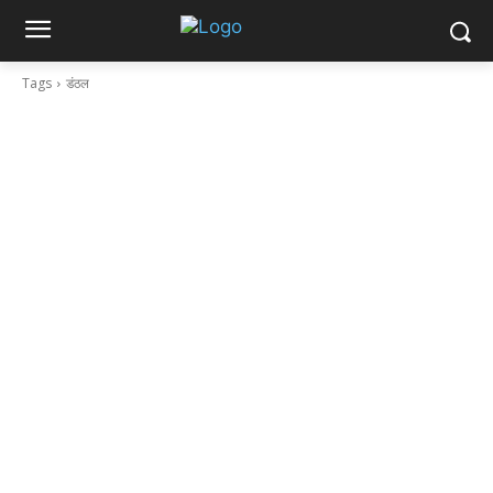
Tags
डंठल