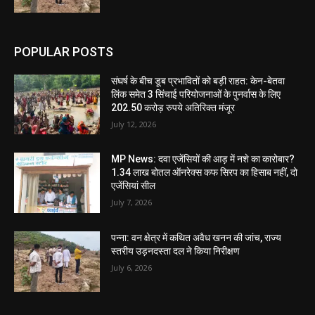
POPULAR POSTS
संघर्ष के बीच डूब प्रभावितों को बड़ी राहत: केन-बेतवा
लिंक समेत 3 सिंचाई परियोजनाओं के पुनर्वास के लिए
202.50 करोड़ रुपये अतिरिक्त मंजूर
July 12, 2026
MP News: दवा एजेंसियों की आड़ में नशे का कारोबार?
1.34 लाख बोतल ऑनरेक्स कफ सिरप का हिसाब नहीं, दो
एजेंसियां सील
July 7, 2026
पन्ना: वन क्षेत्र में कथित अवैध खनन की जांच, राज्य
स्तरीय उड़नदस्ता दल ने किया निरीक्षण
July 6, 2026