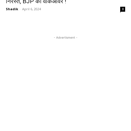
निरस्त, BJP को वॉकओवर !
Shadik
-
April 6, 2024
0
- Advertisment -