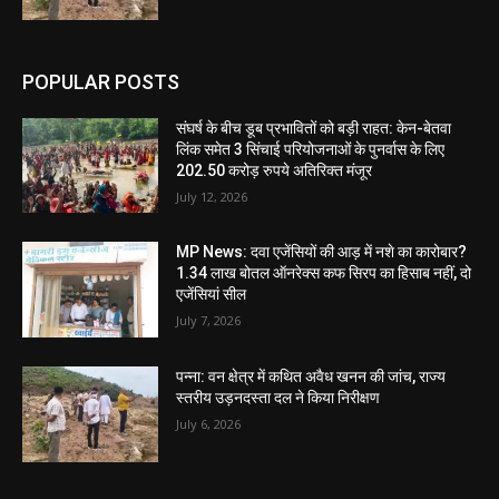
POPULAR POSTS
संघर्ष के बीच डूब प्रभावितों को बड़ी राहत: केन-बेतवा
लिंक समेत 3 सिंचाई परियोजनाओं के पुनर्वास के लिए
202.50 करोड़ रुपये अतिरिक्त मंजूर
July 12, 2026
MP News: दवा एजेंसियों की आड़ में नशे का कारोबार?
1.34 लाख बोतल ऑनरेक्स कफ सिरप का हिसाब नहीं, दो
एजेंसियां सील
July 7, 2026
पन्ना: वन क्षेत्र में कथित अवैध खनन की जांच, राज्य
स्तरीय उड़नदस्ता दल ने किया निरीक्षण
July 6, 2026