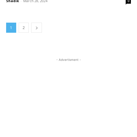
Shadik
-
March 28, 2024
0
1
2
- Advertisment -