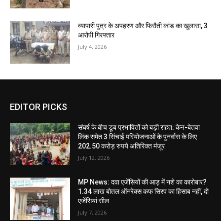
व्यापारी पुत्र के अपहरण और फिरौती कांड का खुलासा, 3
आरोपी गिरफ्तार
July 4, 2026
EDITOR PICKS
संघर्ष के बीच डूब प्रभावितों को बड़ी राहत: केन-बेतवा
लिंक समेत 3 सिंचाई परियोजनाओं के पुनर्वास के लिए
202.50 करोड़ रुपये अतिरिक्त मंजूर
July 12, 2026
MP News: दवा एजेंसियों की आड़ में नशे का कारोबार?
1.34 लाख बोतल ऑनरेक्स कफ सिरप का हिसाब नहीं, दो
एजेंसियां सील
July 7, 2026