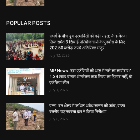
POPULAR POSTS
संघर्ष के बीच डूब प्रभावितों को बड़ी राहत: केन-बेतवा
लिंक समेत 3 सिंचाई परियोजनाओं के पुनर्वास के लिए
202.50 करोड़ रुपये अतिरिक्त मंजूर
July 12, 2026
MP News: दवा एजेंसियों की आड़ में नशे का कारोबार?
1.34 लाख बोतल ऑनरेक्स कफ सिरप का हिसाब नहीं, दो
एजेंसियां सील
July 7, 2026
पन्ना: वन क्षेत्र में कथित अवैध खनन की जांच, राज्य
स्तरीय उड़नदस्ता दल ने किया निरीक्षण
July 6, 2026