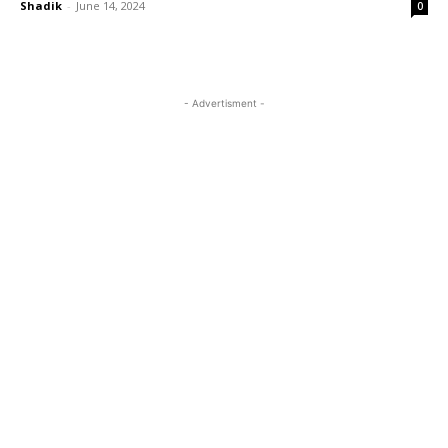
Shadik
-
June 14, 2024
0
- Advertisment -