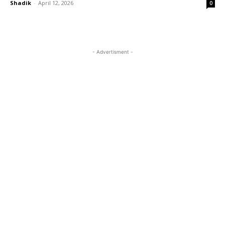
Shadik
-
April 12, 2026
0
- Advertisment -