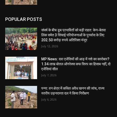
POPULAR POSTS
संघर्ष के बीच डूब प्रभावितों को बड़ी राहत: केन-बेतवा
लिंक समेत 3 सिंचाई परियोजनाओं के पुनर्वास के लिए
202.50 करोड़ रुपये अतिरिक्त मंजूर
July 12, 2026
MP News: दवा एजेंसियों की आड़ में नशे का कारोबार?
1.34 लाख बोतल ऑनरेक्स कफ सिरप का हिसाब नहीं, दो
एजेंसियां सील
July 7, 2026
पन्ना: वन क्षेत्र में कथित अवैध खनन की जांच, राज्य
स्तरीय उड़नदस्ता दल ने किया निरीक्षण
July 6, 2026