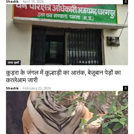
Shadik
-
April 19, 2026
0
ताजा ख़बरें
कुड़रा के जंगल में कुल्हाड़ी का आतंक, बेजुबान पेड़ों का
कत्लेआम जारी
Shadik
-
February 22, 2026
0