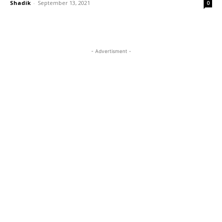
Shadik
-
September 13, 2021
0
- Advertisment -