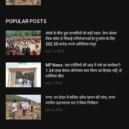
POPULAR POSTS
संघर्ष के बीच डूब प्रभावितों को बड़ी राहत: केन-बेतवा
लिंक समेत 3 सिंचाई परियोजनाओं के पुनर्वास के लिए
202.50 करोड़ रुपये अतिरिक्त मंजूर
July 12, 2026
MP News: दवा एजेंसियों की आड़ में नशे का कारोबार?
1.34 लाख बोतल ऑनरेक्स कफ सिरप का हिसाब नहीं, दो
एजेंसियां सील
July 7, 2026
पन्ना: वन क्षेत्र में कथित अवैध खनन की जांच, राज्य
स्तरीय उड़नदस्ता दल ने किया निरीक्षण
July 6, 2026