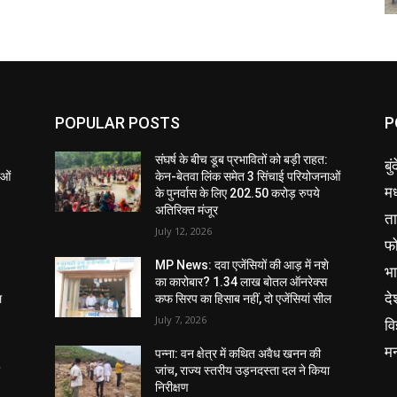
POPULAR POSTS
P
संघर्ष के बीच डूब प्रभावितों को बड़ी राहत:
बु
ाओं
केन-बेतवा लिंक समेत 3 सिंचाई परियोजनाओं
मध
के पुनर्वास के लिए 202.50 करोड़ रुपये
अतिरिक्त मंजूर
ता
July 12, 2026
फ
MP News: दवा एजेंसियों की आड़ में नशे
भ
का कारोबार? 1.34 लाख बोतल ऑनरेक्स
दे
ल
कफ सिरप का हिसाब नहीं, दो एजेंसियां सील
July 7, 2026
वि
म
पन्ना: वन क्षेत्र में कथित अवैध खनन की
ा
जांच, राज्य स्तरीय उड़नदस्ता दल ने किया
निरीक्षण