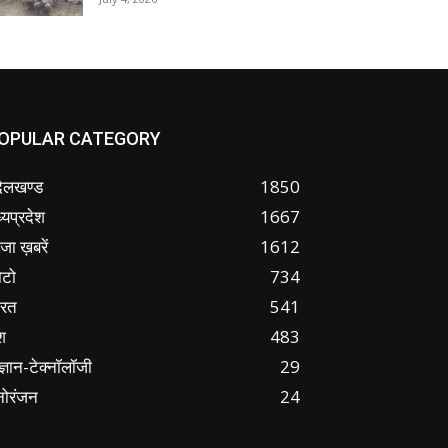
OPULAR CATEGORY
ंदेलखण्ड
1850
्यप्रदेश
1667
जा ख़बरें
1612
ोटो
734
ारत
541
श
483
ज्ञान-टेक्नॉलॉजी
29
नोरंजन
24