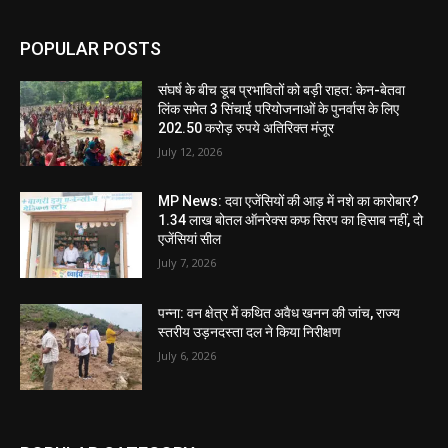
POPULAR POSTS
संघर्ष के बीच डूब प्रभावितों को बड़ी राहत: केन-बेतवा
लिंक समेत 3 सिंचाई परियोजनाओं के पुनर्वास के लिए
202.50 करोड़ रुपये अतिरिक्त मंजूर
July 12, 2026
MP News: दवा एजेंसियों की आड़ में नशे का कारोबार?
1.34 लाख बोतल ऑनरेक्स कफ सिरप का हिसाब नहीं, दो
एजेंसियां सील
July 7, 2026
पन्ना: वन क्षेत्र में कथित अवैध खनन की जांच, राज्य
स्तरीय उड़नदस्ता दल ने किया निरीक्षण
July 6, 2026