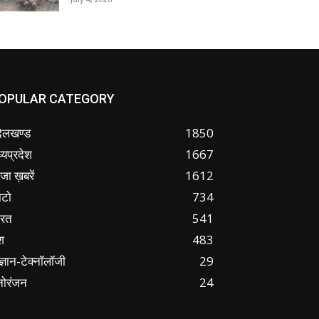
OPULAR CATEGORY
ंदेलखण्ड
1850
्यप्रदेश
1667
जा ख़बरें
1612
ोटो
734
ारत
541
श
483
ज्ञान-टेक्नॉलॉजी
29
नोरंजन
24