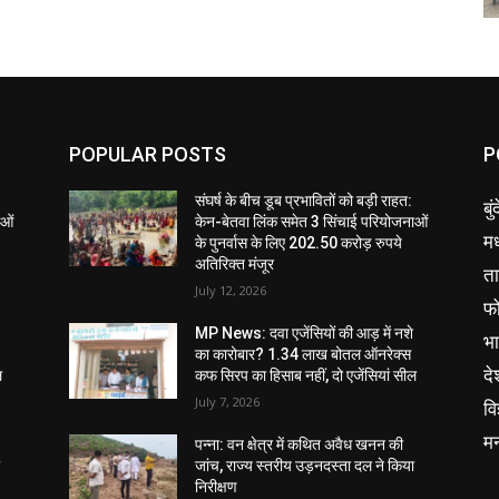
POPULAR POSTS
P
संघर्ष के बीच डूब प्रभावितों को बड़ी राहत:
बु
ाओं
केन-बेतवा लिंक समेत 3 सिंचाई परियोजनाओं
मध
के पुनर्वास के लिए 202.50 करोड़ रुपये
अतिरिक्त मंजूर
ता
July 12, 2026
फ
MP News: दवा एजेंसियों की आड़ में नशे
भ
का कारोबार? 1.34 लाख बोतल ऑनरेक्स
दे
ल
कफ सिरप का हिसाब नहीं, दो एजेंसियां सील
July 7, 2026
वि
म
पन्ना: वन क्षेत्र में कथित अवैध खनन की
ा
जांच, राज्य स्तरीय उड़नदस्ता दल ने किया
निरीक्षण