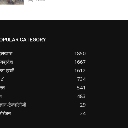
OPULAR CATEGORY
ंदेलखण्ड
1850
्यप्रदेश
1667
जा ख़बरें
1612
ोटो
734
ारत
541
श
483
ज्ञान-टेक्नॉलॉजी
29
नोरंजन
24