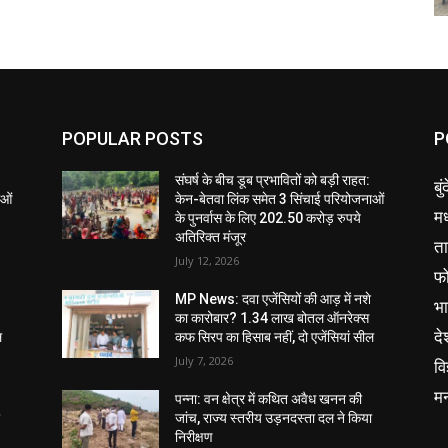
POPULAR POSTS
P
संघर्ष के बीच डूब प्रभावितों को बड़ी राहत:
बु
ाओं
केन-बेतवा लिंक समेत 3 सिंचाई परियोजनाओं
मध
के पुनर्वास के लिए 202.50 करोड़ रुपये
अतिरिक्त मंजूर
ता
July 12, 2026
फ
MP News: दवा एजेंसियों की आड़ में नशे
भ
का कारोबार? 1.34 लाख बोतल ऑनरेक्स
दे
ल
कफ सिरप का हिसाब नहीं, दो एजेंसियां सील
July 7, 2026
वि
म
पन्ना: वन क्षेत्र में कथित अवैध खनन की
ा
जांच, राज्य स्तरीय उड़नदस्ता दल ने किया
निरीक्षण