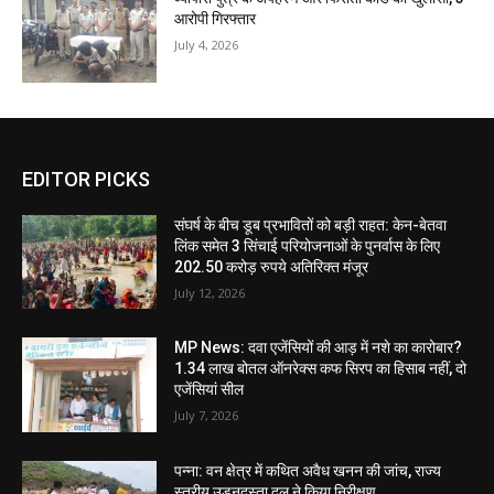
आरोपी गिरफ्तार
July 4, 2026
EDITOR PICKS
संघर्ष के बीच डूब प्रभावितों को बड़ी राहत: केन-बेतवा
लिंक समेत 3 सिंचाई परियोजनाओं के पुनर्वास के लिए
202.50 करोड़ रुपये अतिरिक्त मंजूर
July 12, 2026
MP News: दवा एजेंसियों की आड़ में नशे का कारोबार?
1.34 लाख बोतल ऑनरेक्स कफ सिरप का हिसाब नहीं, दो
एजेंसियां सील
July 7, 2026
पन्ना: वन क्षेत्र में कथित अवैध खनन की जांच, राज्य
स्तरीय उड़नदस्ता दल ने किया निरीक्षण