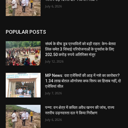
July 6, 2026
POPULAR POSTS
संघर्ष के बीच डूब प्रभावितों को बड़ी राहत: केन-बेतवा
लिंक समेत 3 सिंचाई परियोजनाओं के पुनर्वास के लिए
202.50 करोड़ रुपये अतिरिक्त मंजूर
July 12, 2026
MP News: दवा एजेंसियों की आड़ में नशे का कारोबार?
1.34 लाख बोतल ऑनरेक्स कफ सिरप का हिसाब नहीं, दो
एजेंसियां सील
July 7, 2026
पन्ना: वन क्षेत्र में कथित अवैध खनन की जांच, राज्य
स्तरीय उड़नदस्ता दल ने किया निरीक्षण
July 6, 2026