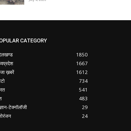
OPULAR CATEGORY
ंदेलखण्ड
1850
्यप्रदेश
1667
जा ख़बरें
1612
ोटो
734
ारत
541
श
483
ज्ञान-टेक्नॉलॉजी
29
नोरंजन
24