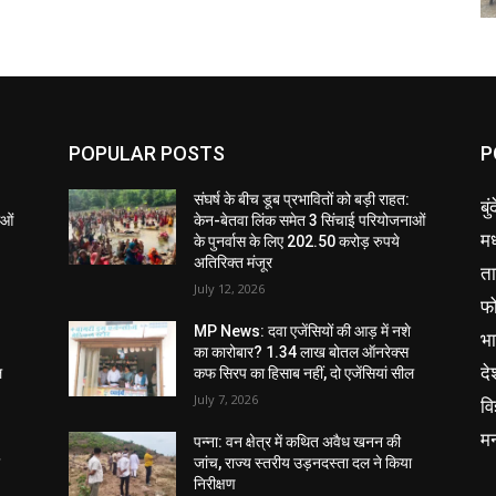
POPULAR POSTS
P
संघर्ष के बीच डूब प्रभावितों को बड़ी राहत:
बु
ाओं
केन-बेतवा लिंक समेत 3 सिंचाई परियोजनाओं
मध
के पुनर्वास के लिए 202.50 करोड़ रुपये
अतिरिक्त मंजूर
ता
July 12, 2026
फ
MP News: दवा एजेंसियों की आड़ में नशे
भ
का कारोबार? 1.34 लाख बोतल ऑनरेक्स
दे
ल
कफ सिरप का हिसाब नहीं, दो एजेंसियां सील
July 7, 2026
वि
म
पन्ना: वन क्षेत्र में कथित अवैध खनन की
ा
जांच, राज्य स्तरीय उड़नदस्ता दल ने किया
निरीक्षण