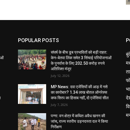
POPULAR POSTS
P
संघर्ष के बीच डूब प्रभावितों को बड़ी राहत:
बु
ाओं
केन-बेतवा लिंक समेत 3 सिंचाई परियोजनाओं
मध
के पुनर्वास के लिए 202.50 करोड़ रुपये
अतिरिक्त मंजूर
ता
July 12, 2026
फ
MP News: दवा एजेंसियों की आड़ में नशे
भ
का कारोबार? 1.34 लाख बोतल ऑनरेक्स
दे
ल
कफ सिरप का हिसाब नहीं, दो एजेंसियां सील
July 7, 2026
वि
म
पन्ना: वन क्षेत्र में कथित अवैध खनन की
ा
जांच, राज्य स्तरीय उड़नदस्ता दल ने किया
निरीक्षण