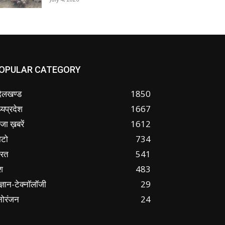
OPULAR CATEGORY
ंदेलखण्ड
1850
्यप्रदेश
1667
जा ख़बरें
1612
ोटो
734
ारत
541
श
483
ज्ञान-टेक्नॉलॉजी
29
नोरंजन
24