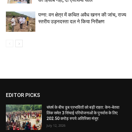
का हिसाब नहीं, दो एजेंसियां सील
पन्ना: वन क्षेत्र में कथित अवैध खनन की जांच, राज्य
स्तरीय उड़नदस्ता दल ने किया निरीक्षण
EDITOR PICKS
संघर्ष के बीच डूब प्रभावितों को बड़ी राहत: केन-बेतवा
लिंक समेत 3 सिंचाई परियोजनाओं के पुनर्वास के लिए
202.50 करोड़ रुपये अतिरिक्त मंजूर
July 12, 2026