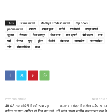
TAGS
Crime news
Madhya Pradesh news
mp news
panna news
अपहरण
अपहृत युवक
आरोपी
एसडीओपी
कपड़ा व्यापारी
खुलासा
गिरफ्तार
जिंदा कारतूस
जिला पन्ना
थाना प्रभारी
देशी कट्टा
पन्ना
पवई
पिस्टल
पुत्र
पुलिस
फिरौती
बैंक खाता
मध्यप्रदेश
मोटरसाइकिल
राशि
सोशल मीडिया
होल्ड
Previous article
Next article
48 घंटे तक मोर्चरी में क्यों रखा रहा
पन्ना: वन क्षेत्र में कथित अवैध खनन
बाघिन का शव! आखिर दो दिन बाद क्यों
की जांच, राज्य स्तरीय उड़नदस्ता दल ने