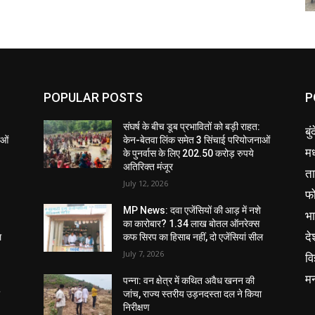
POPULAR POSTS
P
संघर्ष के बीच डूब प्रभावितों को बड़ी राहत:
बु
ाओं
केन-बेतवा लिंक समेत 3 सिंचाई परियोजनाओं
मध
के पुनर्वास के लिए 202.50 करोड़ रुपये
अतिरिक्त मंजूर
ता
July 12, 2026
फ
MP News: दवा एजेंसियों की आड़ में नशे
भ
का कारोबार? 1.34 लाख बोतल ऑनरेक्स
दे
ल
कफ सिरप का हिसाब नहीं, दो एजेंसियां सील
July 7, 2026
वि
म
पन्ना: वन क्षेत्र में कथित अवैध खनन की
ा
जांच, राज्य स्तरीय उड़नदस्ता दल ने किया
निरीक्षण