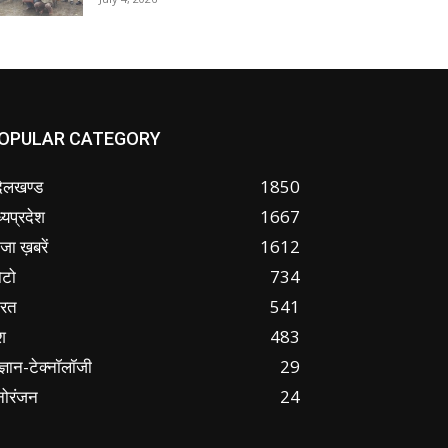
OPULAR CATEGORY
ंदेलखण्ड
1850
्यप्रदेश
1667
जा ख़बरें
1612
ोटो
734
ारत
541
श
483
ज्ञान-टेक्नॉलॉजी
29
नोरंजन
24