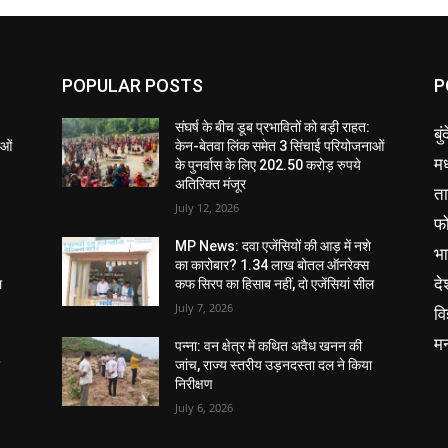
POPULAR POSTS
P
संघर्ष के बीच डूब प्रभावितों को बड़ी राहत:
बु
ाओं
केन-बेतवा लिंक समेत 3 सिंचाई परियोजनाओं
मध
के पुनर्वास के लिए 202.50 करोड़ रुपये
अतिरिक्त मंजूर
ता
July 12, 2026
फ
MP News: दवा एजेंसियों की आड़ में नशे
भ
का कारोबार? 1.34 लाख बोतल ऑनरेक्स
दे
ल
कफ सिरप का हिसाब नहीं, दो एजेंसियां सील
July 7, 2026
वि
म
पन्ना: वन क्षेत्र में कथित अवैध खनन की
ा
जांच, राज्य स्तरीय उड़नदस्ता दल ने किया
निरीक्षण
July 6, 2026