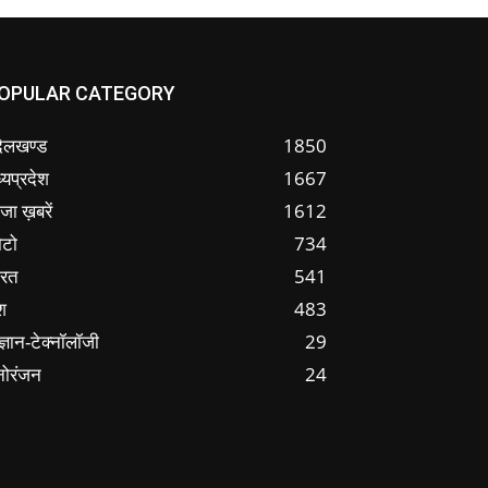
OPULAR CATEGORY
ंदेलखण्ड
1850
्यप्रदेश
1667
जा ख़बरें
1612
ोटो
734
ारत
541
श
483
ज्ञान-टेक्नॉलॉजी
29
नोरंजन
24