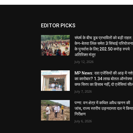
EDITOR PICKS
संघर्ष के बीच डूब प्रभावितों को बड़ी राहत:
केन-बेतवा लिंक समेत 3 सिंचाई परियोजन
के पुनर्वास के लिए 202.50 करोड़ रुपये
अतिरिक्त मंजूर
July 12, 2026
MP News: दवा एजेंसियों की आड़ में नशे
का कारोबार? 1.34 लाख बोतल ऑनरेक्स
कफ सिरप का हिसाब नहीं, दो एजेंसियां सी
July 7, 2026
पन्ना: वन क्षेत्र में कथित अवैध खनन की
जांच, राज्य स्तरीय उड़नदस्ता दल ने किय
निरीक्षण
July 6, 2026