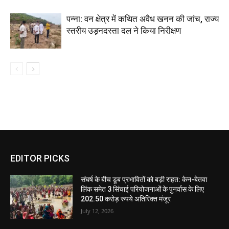
पन्ना: वन क्षेत्र में कथित अवैध खनन की जांच, राज्य
स्तरीय उड़नदस्ता दल ने किया निरीक्षण
EDITOR PICKS
संघर्ष के बीच डूब प्रभावितों को बड़ी राहत: केन-बेतवा
लिंक समेत 3 सिंचाई परियोजनाओं के पुनर्वास के लिए
202.50 करोड़ रुपये अतिरिक्त मंजूर
July 12, 2026