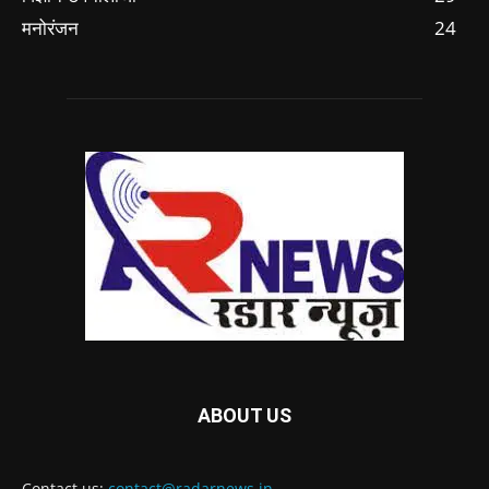
मनोरंजन
24
ABOUT US
Contact us:
contact@radarnews.in