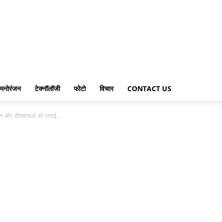
मनोरंजन
टेक्नॉलॉजी
फोटो
विचार
CONTACT US
र्जन और सीएमएचओ को लगाई...