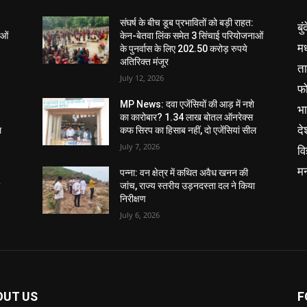
संघर्ष के बीच डूब प्रभावितों को बड़ी राहत:
बु
ाओं
केन-बेतवा लिंक समेत 3 सिंचाई परियोजनाओं
मध
के पुनर्वास के लिए 202.50 करोड़ रुपये
अतिरिक्त मंजूर
ता
July 12, 2026
फ
MP News: दवा एजेंसियों की आड़ में नशे
भ
का कारोबार? 1.34 लाख बोतल ऑनरेक्स
दे
ल
कफ सिरप का हिसाब नहीं, दो एजेंसियां सील
July 7, 2026
वि
म
पन्ना: वन क्षेत्र में कथित अवैध खनन की
ा
जांच, राज्य स्तरीय उड़नदस्ता दल ने किया
निरीक्षण
July 6, 2026
OUT US
F