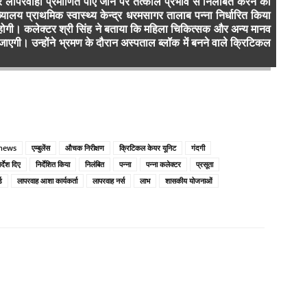
कर लापरवाही प्रमाणित पाए जाने पर तत्काल प्रभाव से निलंबित करने की
्यालय प्राथमिक स्वास्थ्य केन्द्र धरमसागर तालाब पन्ना निर्धारित किया
रता होगी। कलेक्टर श्री सिंह ने बताया कि महिला चिकित्सक और अन्य मानव
एगी। उन्होंने भ्रमण के दौरान अस्पताल ब्लॉक में बनने वाले क्रिटिकल
news
एम्बुलेंस
औचक निरीक्षण
क्रिटिकल केयर यूनिट
गंदगी
र्देश दिए
निर्देशित किया
निलंबित
पन्ना
पन्ना कलेक्टर
प्रसूता
ड
लापरवाह आशा कार्यकर्ता
लापरवाह नर्स
लाभ
शासकीय योजनाओं