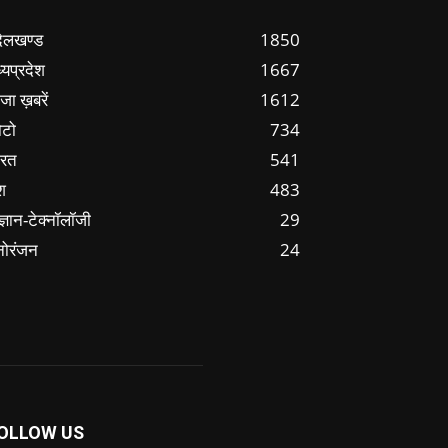
ंदेलखण्ड
1850
्यप्रदेश
1667
जा ख़बरें
1612
ोटो
734
ारत
541
श
483
ज्ञान-टेक्नॉलॉजी
29
नोरंजन
24
OLLOW US