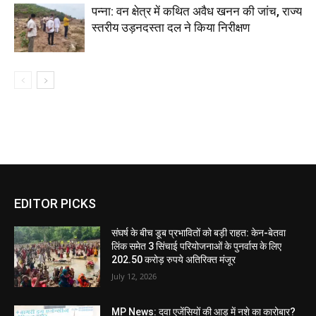
पन्ना: वन क्षेत्र में कथित अवैध खनन की जांच, राज्य
स्तरीय उड़नदस्ता दल ने किया निरीक्षण
EDITOR PICKS
संघर्ष के बीच डूब प्रभावितों को बड़ी राहत: केन-बेतवा
लिंक समेत 3 सिंचाई परियोजनाओं के पुनर्वास के लिए
202.50 करोड़ रुपये अतिरिक्त मंजूर
July 12, 2026
MP News: दवा एजेंसियों की आड़ में नशे का कारोबार?