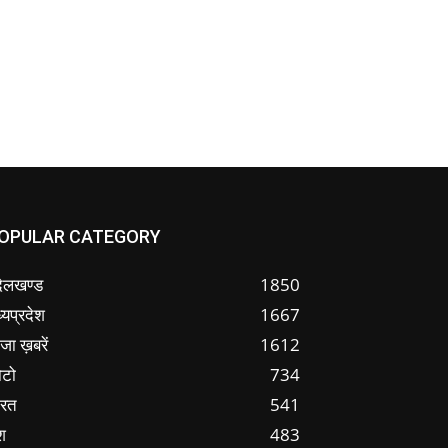
OPULAR CATEGORY
ंदेलखण्ड
1850
्यप्रदेश
1667
जा ख़बरें
1612
ोटो
734
ारत
541
श
483