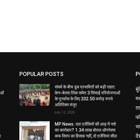
POPULAR POSTS
P
संघर्ष के बीच डूब प्रभावितों को बड़ी राहत:
बु
ाओं
केन-बेतवा लिंक समेत 3 सिंचाई परियोजनाओं
मध
के पुनर्वास के लिए 202.50 करोड़ रुपये
अतिरिक्त मंजूर
ता
July 12, 2026
फ
MP News: दवा एजेंसियों की आड़ में नशे
भ
का कारोबार? 1.34 लाख बोतल ऑनरेक्स
दे
ल
कफ सिरप का हिसाब नहीं, दो एजेंसियां सील