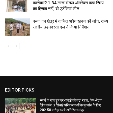
कारोबार? 1.34 लाख बोतल ऑनरेक्स कफ सिरप
का हिसाब नहीं, दो एजेंसियां सील
पन्ना: वन क्षेत्र में कथित अवैध खनन की जांच, राज्य
स्तरीय उड़नदस्ता दल ने किया निरीक्षण
EDITOR PICKS
संघर्ष के बीच डूब प्रभावितों को बड़ी राहत: केन-बेतवा
लिंक समेत 3 सिंचाई परियोजनाओं के पुनर्वास के लिए
202.50 करोड़ रुपये अतिरिक्त मंजूर