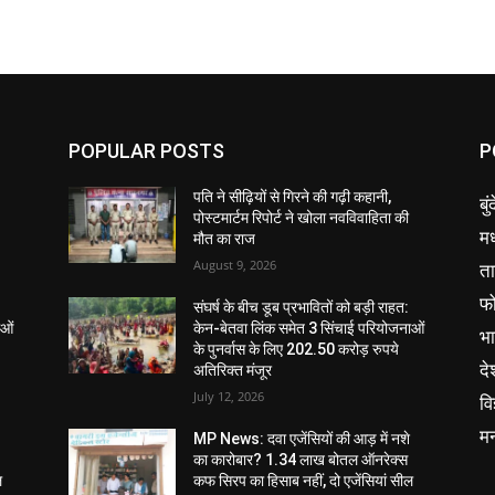
POPULAR POSTS
P
पति ने सीढ़ियों से गिरने की गढ़ी कहानी,
बु
पोस्टमार्टम रिपोर्ट ने खोला नवविवाहिता की
मध
मौत का राज
August 9, 2026
ता
फ
संघर्ष के बीच डूब प्रभावितों को बड़ी राहत:
ाओं
केन-बेतवा लिंक समेत 3 सिंचाई परियोजनाओं
भ
के पुनर्वास के लिए 202.50 करोड़ रुपये
दे
अतिरिक्त मंजूर
July 12, 2026
वि
म
MP News: दवा एजेंसियों की आड़ में नशे
का कारोबार? 1.34 लाख बोतल ऑनरेक्स
ल
कफ सिरप का हिसाब नहीं, दो एजेंसियां सील