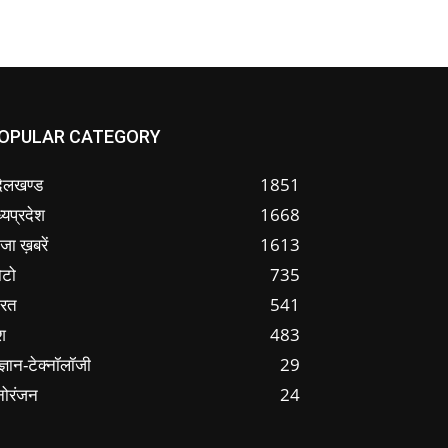
OPULAR CATEGORY
ंदेलखण्ड
1851
्यप्रदेश
1668
जा ख़बरें
1613
ोटो
735
ारत
541
श
483
ज्ञान-टेक्नॉलॉजी
29
नोरंजन
24