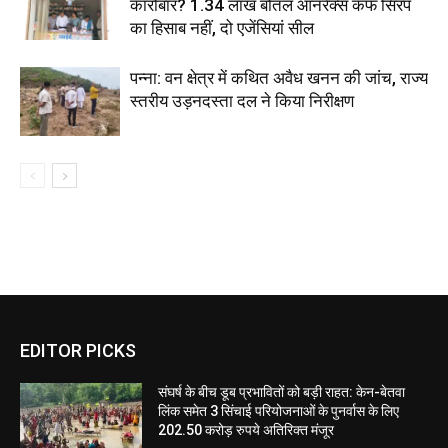
कारोबार? 1.34 लाख बोतल ऑनरेक्स कफ सिरप
का हिसाब नहीं, दो एजेंसियां सील
पन्ना: वन क्षेत्र में कथित अवैध खनन की जांच, राज्य
स्तरीय उड़नदस्ता दल ने किया निरीक्षण
EDITOR PICKS
संघर्ष के बीच डूब प्रभावितों को बड़ी राहत: केन-बेतवा
लिंक समेत 3 सिंचाई परियोजनाओं के पुनर्वास के लिए
202.50 करोड़ रुपये अतिरिक्त मंजूर