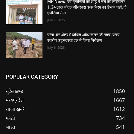
MP News: दवा एजेंसियों की आड़ में नशे का कारोबार?
1.34 लाख बोतल ऑनरेक्स कफ सिरप का हिसाब नहीं, दो
एजेंसियां सील
July 7, 2026
पन्ना: वन क्षेत्र में कथित अवैध खनन की जांच, राज्य
स्तरीय उड़नदस्ता दल ने किया निरीक्षण
July 6, 2026
POPULAR CATEGORY
बुंदेलखण्ड
1850
मध्यप्रदेश
1667
ताजा ख़बरें
1612
फोटो
734
भारत
541