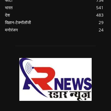
फोटो
734
भारत
541
देश
483
विज्ञान-टेक्नॉलॉजी
29
मनोरंजन
24