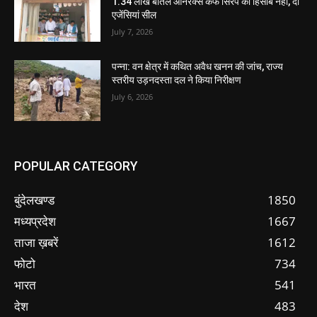
1.34 लाख बोतल ऑनरेक्स कफ सिरप का हिसाब नहीं, दो
एजेंसियां सील
July 7, 2026
पन्ना: वन क्षेत्र में कथित अवैध खनन की जांच, राज्य
स्तरीय उड़नदस्ता दल ने किया निरीक्षण
July 6, 2026
POPULAR CATEGORY
बुंदेलखण्ड
1850
मध्यप्रदेश
1667
ताजा ख़बरें
1612
फोटो
734
भारत
541
देश
483