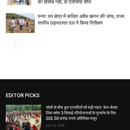
का हिसाब नहीं, दो एजेंसियां सील
पन्ना: वन क्षेत्र में कथित अवैध खनन की जांच, राज्य
स्तरीय उड़नदस्ता दल ने किया निरीक्षण
EDITOR PICKS
संघर्ष के बीच डूब प्रभावितों को बड़ी राहत: केन-बेतवा
लिंक समेत 3 सिंचाई परियोजनाओं के पुनर्वास के लिए
202.50 करोड़ रुपये अतिरिक्त मंजूर
July 12, 2026