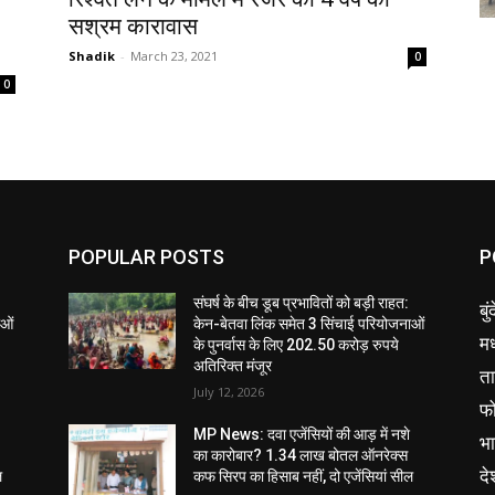
सश्रम कारावास
Shadik
-
March 23, 2021
0
0
POPULAR POSTS
P
संघर्ष के बीच डूब प्रभावितों को बड़ी राहत:
बु
ाओं
केन-बेतवा लिंक समेत 3 सिंचाई परियोजनाओं
मध
के पुनर्वास के लिए 202.50 करोड़ रुपये
अतिरिक्त मंजूर
ता
July 12, 2026
फ
MP News: दवा एजेंसियों की आड़ में नशे
भ
का कारोबार? 1.34 लाख बोतल ऑनरेक्स
दे
ल
कफ सिरप का हिसाब नहीं, दो एजेंसियां सील