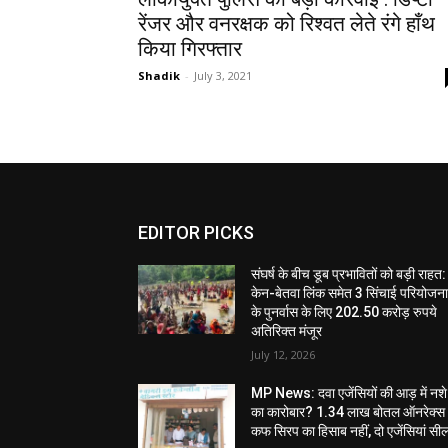
रेंजर और वनरक्षक को रिश्वत लेते रंगे हाँथ
किया गिरफ्तार
Shadik
-
July 3, 2021
EDITOR PICKS
संघर्ष के बीच डूब प्रभावितों को बड़ी राहत:
केन-बेतवा लिंक समेत 3 सिंचाई परियोजन
के पुनर्वास के लिए 202.50 करोड़ रुपये
अतिरिक्त मंजूर
July 12, 2026
MP News: दवा एजेंसियों की आड़ में नशे
का कारोबार? 1.34 लाख बोतल ऑनरेक्स
कफ सिरप का हिसाब नहीं, दो एजेंसियां सी