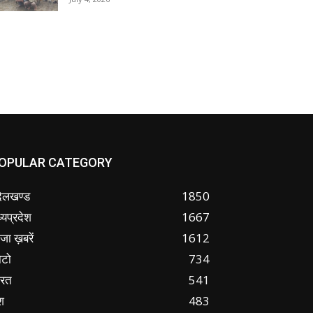
OPULAR CATEGORY
ंदेलखण्ड
1850
्यप्रदेश
1667
जा ख़बरें
1612
ोटो
734
ारत
541
श
483