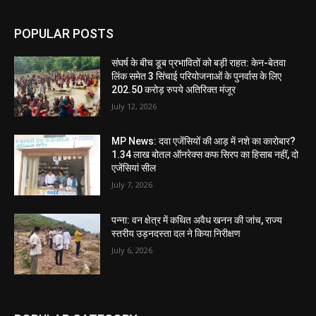
POPULAR POSTS
संघर्ष के बीच डूब प्रभावितों को बड़ी राहत: केन-बेतवा
लिंक समेत 3 सिंचाई परियोजनाओं के पुनर्वास के लिए
202.50 करोड़ रुपये अतिरिक्त मंजूर
July 12, 2026
MP News: दवा एजेंसियों की आड़ में नशे का कारोबार?
1.34 लाख बोतल ऑनरेक्स कफ सिरप का हिसाब नहीं, दो
एजेंसियां सील
July 7, 2026
पन्ना: वन क्षेत्र में कथित अवैध खनन की जांच, राज्य
स्तरीय उड़नदस्ता दल ने किया निरीक्षण
July 6, 2026