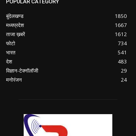
POPULAR CATEGORY
बुंदेलखण्ड
1850
मध्यप्रदेश
1667
ताजा ख़बरें
1612
फोटो
734
भारत
541
देश
483
विज्ञान-टेक्नॉलॉजी
29
मनोरंजन
24