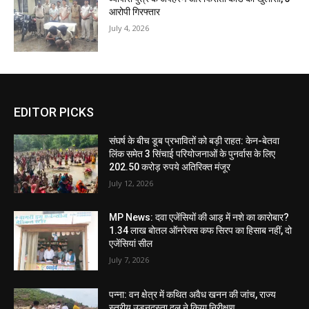
आरोपी गिरफ्तार
July 4, 2026
EDITOR PICKS
संघर्ष के बीच डूब प्रभावितों को बड़ी राहत: केन-बेतवा
लिंक समेत 3 सिंचाई परियोजनाओं के पुनर्वास के लिए
202.50 करोड़ रुपये अतिरिक्त मंजूर
July 12, 2026
MP News: दवा एजेंसियों की आड़ में नशे का कारोबार?
1.34 लाख बोतल ऑनरेक्स कफ सिरप का हिसाब नहीं, दो
एजेंसियां सील
July 7, 2026
पन्ना: वन क्षेत्र में कथित अवैध खनन की जांच, राज्य
स्तरीय उड़नदस्ता दल ने किया निरीक्षण