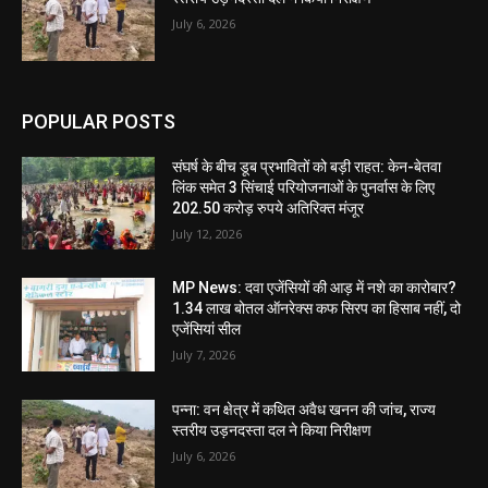
July 6, 2026
POPULAR POSTS
संघर्ष के बीच डूब प्रभावितों को बड़ी राहत: केन-बेतवा
लिंक समेत 3 सिंचाई परियोजनाओं के पुनर्वास के लिए
202.50 करोड़ रुपये अतिरिक्त मंजूर
July 12, 2026
MP News: दवा एजेंसियों की आड़ में नशे का कारोबार?
1.34 लाख बोतल ऑनरेक्स कफ सिरप का हिसाब नहीं, दो
एजेंसियां सील
July 7, 2026
पन्ना: वन क्षेत्र में कथित अवैध खनन की जांच, राज्य
स्तरीय उड़नदस्ता दल ने किया निरीक्षण
July 6, 2026