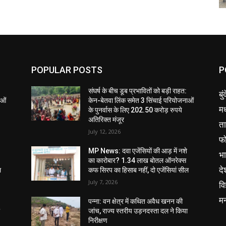
POPULAR POSTS
P
संघर्ष के बीच डूब प्रभावितों को बड़ी राहत:
बु
ाओं
केन-बेतवा लिंक समेत 3 सिंचाई परियोजनाओं
मध
के पुनर्वास के लिए 202.50 करोड़ रुपये
अतिरिक्त मंजूर
ता
July 12, 2026
फ
MP News: दवा एजेंसियों की आड़ में नशे
भ
का कारोबार? 1.34 लाख बोतल ऑनरेक्स
दे
ल
कफ सिरप का हिसाब नहीं, दो एजेंसियां सील
July 7, 2026
वि
म
पन्ना: वन क्षेत्र में कथित अवैध खनन की
ा
जांच, राज्य स्तरीय उड़नदस्ता दल ने किया
निरीक्षण