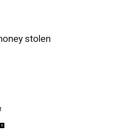
money stolen
स
0