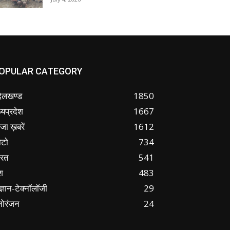
OPULAR CATEGORY
ंदेलखण्ड
1850
्यप्रदेश
1667
जा ख़बरें
1612
ोटो
734
ारत
541
श
483
ज्ञान-टेक्नॉलॉजी
29
नोरंजन
24