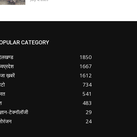
OPULAR CATEGORY
ंदेलखण्ड
1850
्यप्रदेश
1667
जा ख़बरें
1612
ोटो
734
ारत
541
श
483
ज्ञान-टेक्नॉलॉजी
29
नोरंजन
24