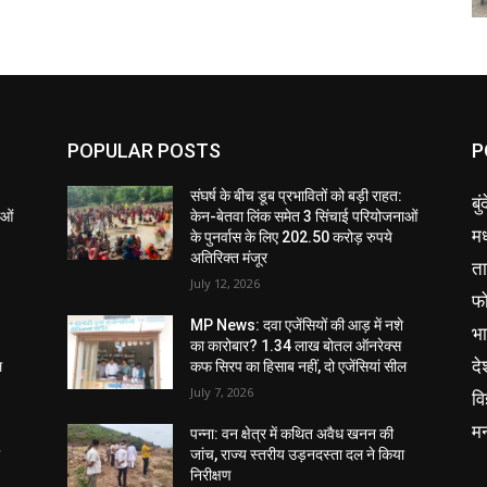
POPULAR POSTS
P
संघर्ष के बीच डूब प्रभावितों को बड़ी राहत:
बु
ाओं
केन-बेतवा लिंक समेत 3 सिंचाई परियोजनाओं
मध
के पुनर्वास के लिए 202.50 करोड़ रुपये
अतिरिक्त मंजूर
ता
July 12, 2026
फ
MP News: दवा एजेंसियों की आड़ में नशे
भ
का कारोबार? 1.34 लाख बोतल ऑनरेक्स
दे
ल
कफ सिरप का हिसाब नहीं, दो एजेंसियां सील
July 7, 2026
वि
म
पन्ना: वन क्षेत्र में कथित अवैध खनन की
ा
जांच, राज्य स्तरीय उड़नदस्ता दल ने किया
निरीक्षण