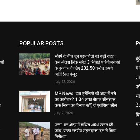
POPULAR POSTS
P
संघर्ष के बीच डूब प्रभावितों को बड़ी राहत:
बु
ाओं
केन-बेतवा लिंक समेत 3 सिंचाई परियोजनाओं
मध
के पुनर्वास के लिए 202.50 करोड़ रुपये
अतिरिक्त मंजूर
ता
July 12, 2026
फ
MP News: दवा एजेंसियों की आड़ में नशे
भ
का कारोबार? 1.34 लाख बोतल ऑनरेक्स
दे
ल
कफ सिरप का हिसाब नहीं, दो एजेंसियां सील
July 7, 2026
वि
म
पन्ना: वन क्षेत्र में कथित अवैध खनन की
ा
जांच, राज्य स्तरीय उड़नदस्ता दल ने किया
निरीक्षण