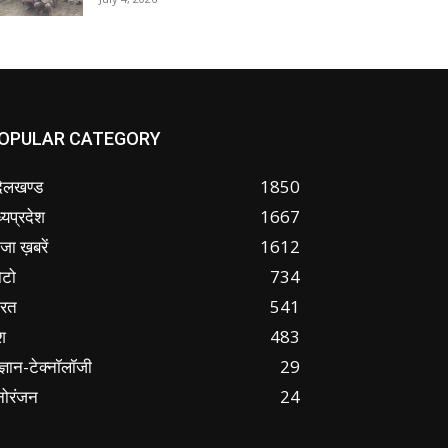
OPULAR CATEGORY
ंदेलखण्ड
1850
्यप्रदेश
1667
जा ख़बरें
1612
ोटो
734
ारत
541
श
483
ज्ञान-टेक्नॉलॉजी
29
नोरंजन
24