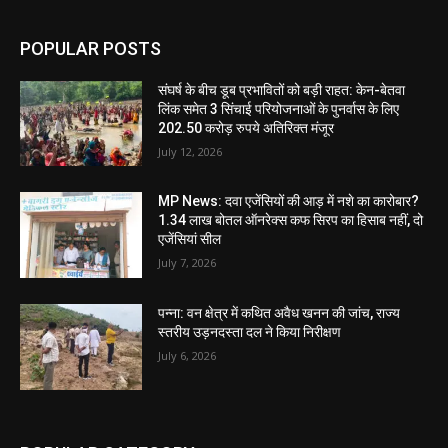
POPULAR POSTS
संघर्ष के बीच डूब प्रभावितों को बड़ी राहत: केन-बेतवा
लिंक समेत 3 सिंचाई परियोजनाओं के पुनर्वास के लिए
202.50 करोड़ रुपये अतिरिक्त मंजूर
July 12, 2026
MP News: दवा एजेंसियों की आड़ में नशे का कारोबार?
1.34 लाख बोतल ऑनरेक्स कफ सिरप का हिसाब नहीं, दो
एजेंसियां सील
July 7, 2026
पन्ना: वन क्षेत्र में कथित अवैध खनन की जांच, राज्य
स्तरीय उड़नदस्ता दल ने किया निरीक्षण
July 6, 2026