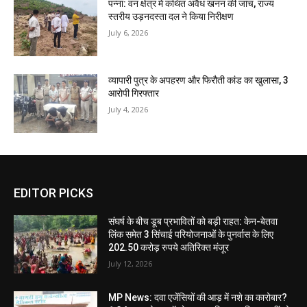
पन्ना: वन क्षेत्र में कथित अवैध खनन की जांच, राज्य
स्तरीय उड़नदस्ता दल ने किया निरीक्षण
July 6, 2026
व्यापारी पुत्र के अपहरण और फिरौती कांड का खुलासा, 3
आरोपी गिरफ्तार
July 4, 2026
EDITOR PICKS
संघर्ष के बीच डूब प्रभावितों को बड़ी राहत: केन-बेतवा
लिंक समेत 3 सिंचाई परियोजनाओं के पुनर्वास के लिए
202.50 करोड़ रुपये अतिरिक्त मंजूर
July 12, 2026
MP News: दवा एजेंसियों की आड़ में नशे का कारोबार?