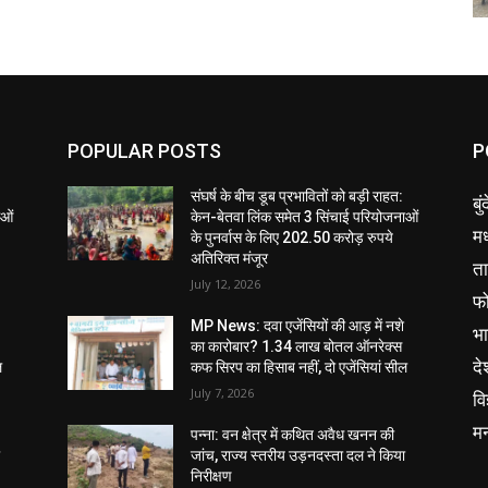
POPULAR POSTS
P
संघर्ष के बीच डूब प्रभावितों को बड़ी राहत:
बु
ाओं
केन-बेतवा लिंक समेत 3 सिंचाई परियोजनाओं
मध
के पुनर्वास के लिए 202.50 करोड़ रुपये
अतिरिक्त मंजूर
ता
July 12, 2026
फ
MP News: दवा एजेंसियों की आड़ में नशे
भ
का कारोबार? 1.34 लाख बोतल ऑनरेक्स
दे
ल
कफ सिरप का हिसाब नहीं, दो एजेंसियां सील
July 7, 2026
वि
म
पन्ना: वन क्षेत्र में कथित अवैध खनन की
ा
जांच, राज्य स्तरीय उड़नदस्ता दल ने किया
निरीक्षण