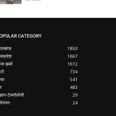
OPULAR CATEGORY
ंदेलखण्ड
1850
्यप्रदेश
1667
जा ख़बरें
1612
ोटो
734
ारत
541
श
483
ज्ञान-टेक्नॉलॉजी
29
नोरंजन
24