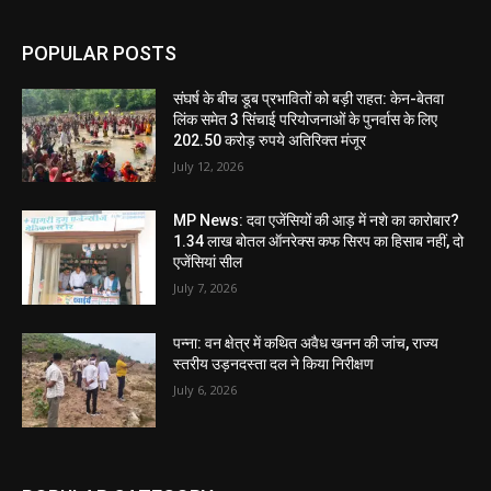
POPULAR POSTS
संघर्ष के बीच डूब प्रभावितों को बड़ी राहत: केन-बेतवा
लिंक समेत 3 सिंचाई परियोजनाओं के पुनर्वास के लिए
202.50 करोड़ रुपये अतिरिक्त मंजूर
July 12, 2026
MP News: दवा एजेंसियों की आड़ में नशे का कारोबार?
1.34 लाख बोतल ऑनरेक्स कफ सिरप का हिसाब नहीं, दो
एजेंसियां सील
July 7, 2026
पन्ना: वन क्षेत्र में कथित अवैध खनन की जांच, राज्य
स्तरीय उड़नदस्ता दल ने किया निरीक्षण
July 6, 2026