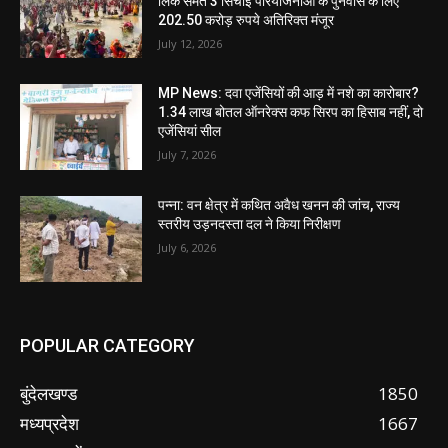
लिंक समेत 3 सिंचाई परियोजनाओं के पुनर्वास के लिए
202.50 करोड़ रुपये अतिरिक्त मंजूर
July 12, 2026
MP News: दवा एजेंसियों की आड़ में नशे का कारोबार?
1.34 लाख बोतल ऑनरेक्स कफ सिरप का हिसाब नहीं, दो
एजेंसियां सील
July 7, 2026
पन्ना: वन क्षेत्र में कथित अवैध खनन की जांच, राज्य
स्तरीय उड़नदस्ता दल ने किया निरीक्षण
July 6, 2026
POPULAR CATEGORY
बुंदेलखण्ड
1850
मध्यप्रदेश
1667