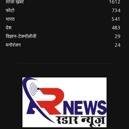
ताजा ख़बरें
1612
फोटो
734
भारत
541
देश
483
विज्ञान-टेक्नॉलॉजी
29
मनोरंजन
24